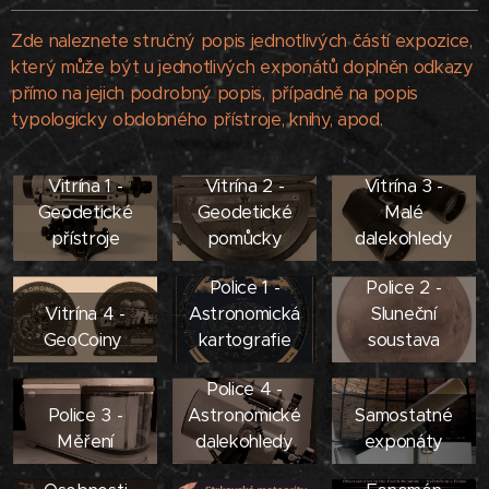
Zde naleznete stručný popis jednotlivých částí expozice,
který může být u jednotlivých exponátů doplněn odkazy
přímo na jejich podrobný popis, případně na popis
typologicky obdobného přístroje, knihy, apod.
Vitrína 1 -
Vitrína 2 -
Vitrína 3 -
Geodetické
Geodetické
Malé
přístroje
pomůcky
dalekohledy
Police 1 -
Police 2 -
Vitrína 4 -
Astronomická
Sluneční
GeoCoiny
kartografie
soustava
Police 4 -
Police 3 -
Astronomické
Samostatné
Měření
dalekohledy
exponáty