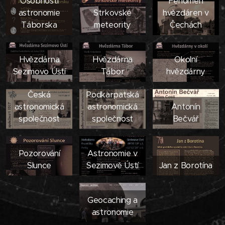
Osobnosti
Fenomén
astronomie
Strkovské
hvězdáren v
Táborska
meteority
Čechách
Hvězdárna
Hvězdárna
Okolní
Sezimovo Ústí
Tábor
hvězdárny
Česká
Podkarpatská
astronomická
astronomická
Antonín
společnost
společnost
Bečvář
Pozorování
Astronomie v
Slunce
Sezimově Ústí
Jan z Borotína
Geocaching a
astronomie