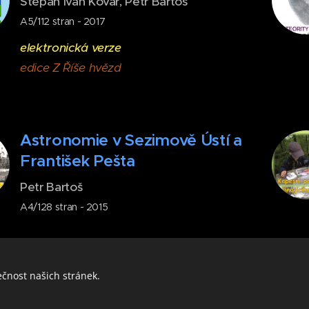
Štěpán Ivan Kovář, Petr Bartoš
A5/112 stran - 2017
elektronická verze
edice Z Říše hvězd
Astronomie v Sezimově Ústí a
František Pešta
Petr Bartoš
A4/128 stran - 2015
ečnost našich stránek.