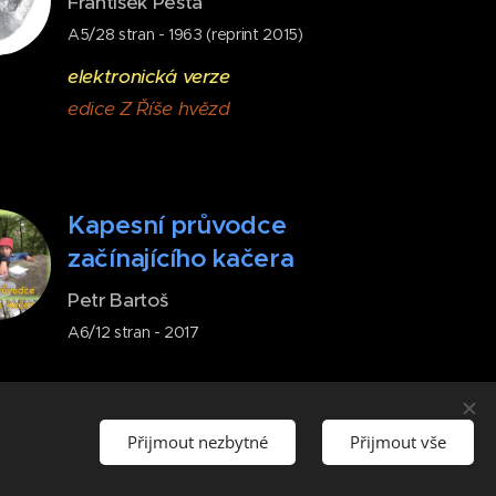
František Pešta
A5/28 stran - 1963 (reprint 2015)
elektronická verze
edice Z Říše hvězd
Kapesní průvodce
začínajícího kačera
Petr Bartoš
A6/12 stran - 2017
Přijmout nezbytné
Přijmout vše