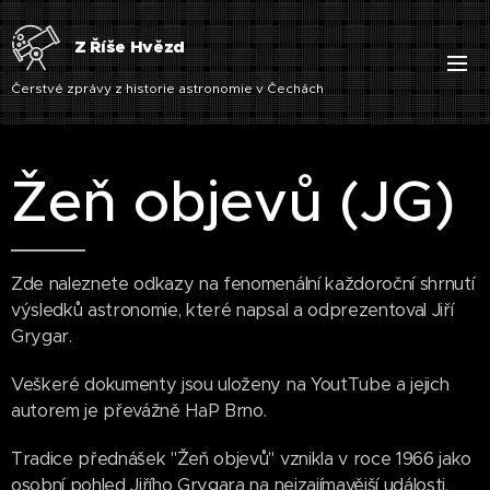
Z Říše Hvězd
Čerstvé zprávy z historie astronomie v Čechách
Žeň objevů (JG)
Zde naleznete odkazy na fenomenální každoroční shrnutí
výsledků astronomie, které napsal a odprezentoval Jiří
Grygar.
Veškeré dokumenty jsou uloženy na YoutTube a jejich
autorem je převážně HaP Brno.
Tradice přednášek "Žeň objevů" vznikla v roce 1966 jako
osobní pohled Jiřího Grygara na nejzajímavější události,