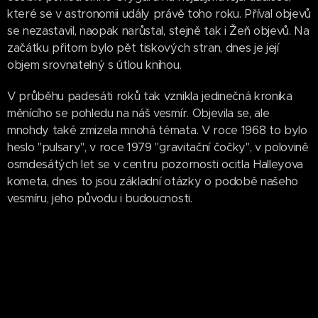
které se v astronomii udály právě toho roku. Příval objevů
se nezastavil, naopak narůstal, stejně tak i Žeň objevů. Na
začátku přitom bylo pět tiskových stran, dnes je její
objem srovnatelný s útlou knihou.
V průběhu padesáti roků tak vznikla jedinečná kronika
měnícího se pohledu na náš vesmír. Objevila se, ale
mnohdy také zmizela mnohá témata. V roce 1968 to bylo
heslo "pulsary", v roce 1979 "gravitační čočky", v polovině
osmdesátých let se v centru pozornosti ocitla Halleyova
kometa, dnes to jsou základní otázky o podobě našeho
vesmíru, jeho původu i budoucnosti.