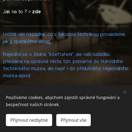
Jak na to ? >
zde
Určitě vás napadne, co s takovou technikou provedeme,
jak ji zpeněžíme apod.
Nejedná se o žádné "kšeftaření", ale vaši nabídku
předáme na správná místa, tzn. primárně do Národního
technického muzea, ale např. i do příslušného regionálního
muzea apod.
Podmínky předání si na závěr celé transakce dohodnete
již osobně v příslušné instituci.
Používáme cookies, abychom zajistili správné fungování a
bezpečnost našich stránek.
Přijmout nezbytné
Přijmout vše
Vytvořeno službou
Webnode
Cookies