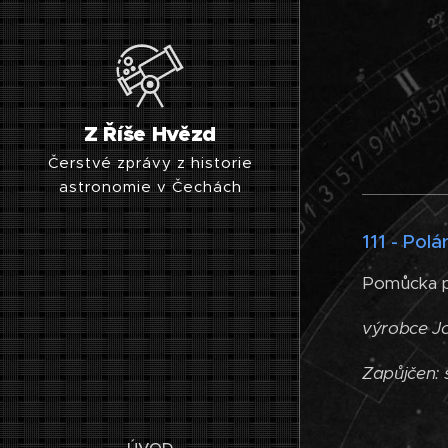
Z Říše Hvězd
Čerstvé zprávy z historie
astronomie v Čechách
111 - Polá
Pomůcka p
výrobce Jo
Zapůjčen:
ÚVOD