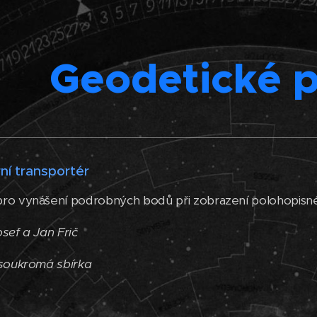
Geodetické 
rní transportér
ro vynášení podrobných bodů při zobrazení polohopisn
sef a Jan Frič
 soukromá sbírka