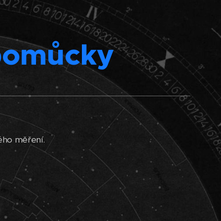
pomůcky
ého měření.