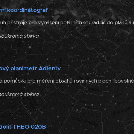
ární koordinátograf
ruh přístroje pro vynášení polárních souřadnic do plánů a
soukromá sbírka
kový planimetr Adlerův
je pomůcka pro měření obsahů rovinných ploch libovolné
 soukromá sbírka
odolit THEO 020B