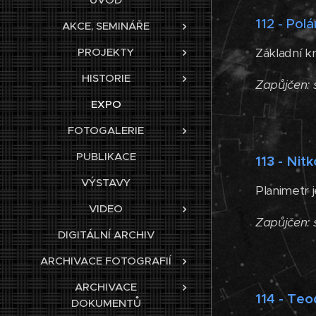
112 - Pol
AKCE, SEMINÁŘE
Základní k
PROJEKTY
HISTORIE
Zapůjčen:
EXPO
FOTOGALERIE
PUBLIKACE
113 - Nit
VÝSTAVY
Planimetr 
VIDEO
Zapůjčen:
DIGITÁLNÍ ARCHIV
ARCHIVACE FOTOGRAFIÍ
ARCHIVACE
114 - Te
DOKUMENTŮ