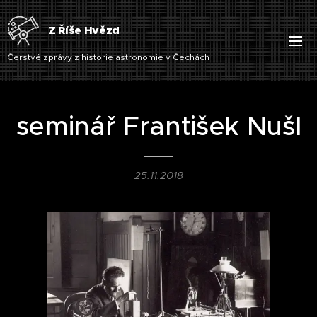
Z Říše Hvězd
Čerstvé zprávy z historie astronomie v Čechách
seminář František Nušl
25.11.2018