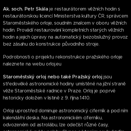
Ak. soch. Petr Skála
je restaurátorem věžních hodin s
restaurátorskou licencí Ministerstva kultury ČR, správcem
Staroměstského orloje, soudním znalcem v oboru věžních
hodin. Provádí restaurování kompletních starých věžních
hodin a jejich úpravy na automatický bezobslužný provoz
bez zásahu do konstrukce původního stroje.
Podrobnosti o projektu rekonstrukce pražského orloje
naleznete na webu orloj.eu
Staroměstský orloj nebo také Pražský orloj
jsou
středověké astronomické hodiny umístěné na jižní straně
věže Staroměstské radnice v Praze. Orloj je poprvé
historicky doložen v listině z 9. října 1410.
Orloji uprostřed dominuje astronomický ciferník a pod ním
kalendářní deska. Na astronomickém ciferníku,
odvozeném od astrolábu, lze odečíst různé časy,