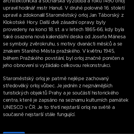
architektonická a sochařská výzdoba a roku 1490 orloj
upravil hodinář mistr Hanuš. V druhé polovině 16. století
upravil a zdokonalil Staroměstský orloj Jan Táborský z
Klokotské Hory. Další dvě zásadní opravy byly
provedeny na konci 18. st. a v letech 1865-66, kdy byla
také osazena nová kalendářní deska od Josefa Mánesa
se symboly zvěrokruhu, s motivy dvanácti měsíců a se
znakem Starého Města pražského. V květnu 1945,
během Pražského povstání, byl orloj značně poničen a
jeho obnovení si vyžádalo celkovou rekonstrukci.
Staroměstský orloj je patrně nejlépe zachovaný
středověký orloj vůbec. Je jedním z nejznámějších
turistických objektů Prahy a je součástí historického
centra, které je zapsáno na seznamu kulturních památek
UNESCO v ČR. Je to třetí nejstarší orloj na světě a
současně nejstarší stále fungující.