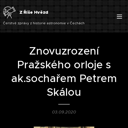
Z Říše Hvězd
Čerstvé zprávy z historie astronomie v Čechách
Znovuzrození
Pražského orloje s
ak.sochařem Petrem
Skálou
03.09.2020