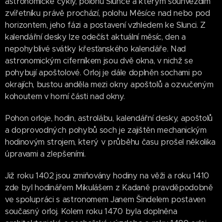
astronomické cykly, polohu Slunce a kterým souhvězdím
zvířetníku právě prochází, polohu Měsíce nad nebo pod
horizontem, jeho fázi a postavení vzhledem ke Slunci. Z
kalendářní desky lze odečíst aktuální měsíc, den a
nepohyblivé svátky křesťanského kalendáře. Nad
astronomickým ciferníkem jsou dvě okna, v nichž se
pohybují apoštolové. Orloj je dále doplněn sochami po
okrajích, bustou anděla mezi okny apoštolů a ozvučeným
kohoutem v horní části nad okny.
Pohon orloje, hodin, astrolábu, kalendářní desky, apoštolů
a doprovodných pohybů soch je zajištěn mechanickým
hodinovým strojem, který v průběhu času prošel několika
úpravami a zlepšeními.
Již roku 1402 jsou zmiňovány hodiny na věži a roku 1410
zde byl hodinářem Mikulášem z Kadaně pravděpodobně
ve spolupráci s astronomem Janem Šindelem postaven
současný orloj. Kolem roku 1470 byla doplněna