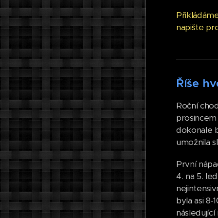
Přikládám
napište pr
Říše hv
Roční chod
prosincem 
dokonale b
umožnila s
První nápad
4. na 5. l
nejintensiv
byla asi 8-
následující