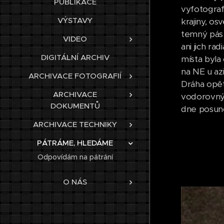
PUBLIKACE
vyfotograf
VÝSTAVY
krajiny, o
temný pás j
VIDEO
ani jich ra
DIGITÁLNÍ ARCHIV
místa byla
na NE u az
ARCHIVACE FOTOGRAFIÍ
Dráha opět
ARCHIVACE
vodorovnýc
DOKUMENTŮ
dne posuno
ARCHIVACE TECHNIKY
PÁTRÁME, HLEDÁME
Odpovídám na pátrání
O NÁS