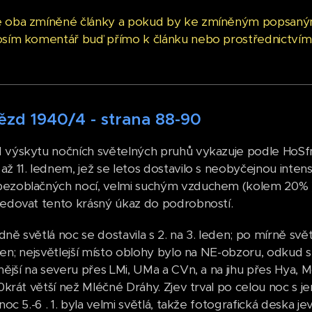
e oba zmíněné články a pokud by ke zmíněným popsaným
osím komentář buď přímo k článku nebo prostřednictvím 
ězd 1940/4 - strana 88-90
 výskytu nočních světelných pruhů vykazuje podle HoS
až 11. lednem, jež se letos dostavilo s neobyčejnou inten
ezoblačných nocí, velmi suchým vzduchem (kolem 20% )
ledovat tento krásný úkaz do podrobností.
ně světlá noc se dostavila s 2. na 3. leden; po mírně svět
eden; nejsvětlejší místo oblohy bylo na NE-obzoru, odkud 
nější na severu přes LMi, UMa a CVn, a na jihu přes Hya, M
10krát větší než Mléčné Dráhy. Zjev trval po celou noc s 
 noc 5.-6 . 1. byla velmi světlá, takže fotografická deska j