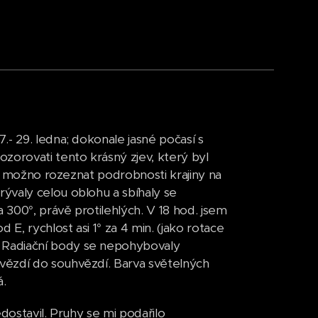
- 29. ledna; dokonale jasné počasí s
orovati tento krásný zjev, který byl
lo možno rozeznat podrobnosti krajiny na
ývaly celou oblohu a sbíhaly se
300°, právě protilehlých. V 18 hod. jsem
, rychlost asi 1° za 4 min. (jako rotace
 Radiační body se nepohybovaly
vězdí do souhvězdí. Barva světelných
á.
dostavil. Pruhy se mi podařilo