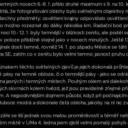
mných nocech 6.-8. 1. přišlo druhé maximum s 9. na 10. l
větlá, že fotografování oblohy bylo světelnými objektivy
šechny předměty; osvětlení krajiny odpovídalo osvětlení
o možno rozeznat do dálky několika km. Radiační bod pru
 noci 10.- 12. 1. byly temnější v blízkosti zenitu, ale podél 
 v poloze přibližně stejné jako v nocech minulých. Ještě 
 jinak dosti temné, rovněž 14. 1. po západu Měsíce se t
na SE, zatím co v zenitu bylo velmi temno; jasnost pruhu 
znakem těchto světelných zjevů je jejich dokonalá průhled
é pásy na temné obloze, či o temnější pásy - jako se odráž
ě na jasných i temných místech. Pouhým okem ani dalekoh
ých skvrnách kolem hvězd, jež jsou pravidelně zřejmé při 
em. A nejpodivnějším dojmem působí, když při počínající
hluboce modrá a dokonale čistá obloha, jakoby na ní nic z
 záře se liší jednak svou malou proměnlivostí a téměř n
lém místě v UMa 4. ledna jsem zjistil velmi pomalý pohyb a