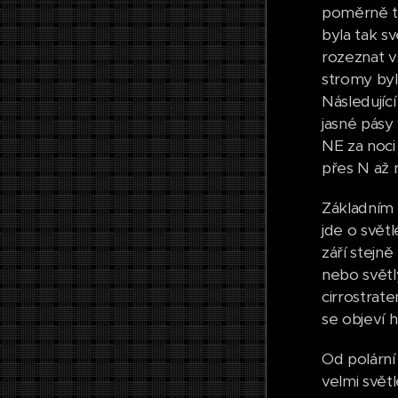
poměrně te
byla tak s
rozeznat v
stromy byl
Následující
jasné pásy
NE za noci
přes N až 
Základním 
jde o světl
září stejn
nebo světl
cirrostrat
se objeví 
Od polární
velmi svět