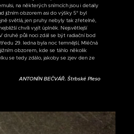
lsi, na některých snímcích jsou i detaily
d jižním obzorem asi do výšky 5° byl
jně světlá, jen pruhy nebyly tak zřetelné,
bližší chvíli vyjít úplněk. Nejsvětlejší
 druhé půli noci zdál se být radiační bod
středu 29. ledna byla noc temnější, Mléčná
 jižním obzorem, kde se táhlo několik
lku se tedy zdálo, jakoby se zjev den ze
ANTONÍN BEČVÁŘ. Štrbské Pleso