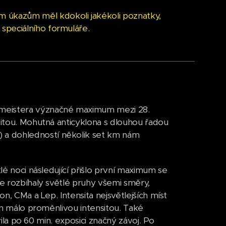
 úkazům měl kdokoli jakékoli poznatky,
speciálního formuláře.
fmeistera význačné maximum mezi 28.
sitou. Mohutná anticyklona s dlouhou řadou
 a dohledností několik set km nám
lé noci následující přišlo první maximum se
se rozbíhaly světlé pruhy všemi směry,
on, CMa a Lep. Intensita nejsvětlejších míst
jen málo proměnlivou intensitou. Také
evila po 60 min. exposici značný závoj. Po