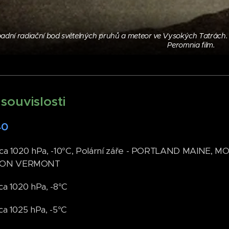
dní radiační bod světelných pruhů a meteor ve Vysokých Tatrách. 19
Peromnia film.
souvislosti
40
- cca 1020 hPa, -10°C, Polární záře - PORTLAND MAI
TON VERMONT
cca 1020 hPa, -8°C
cca 1025 hPa, -5°C