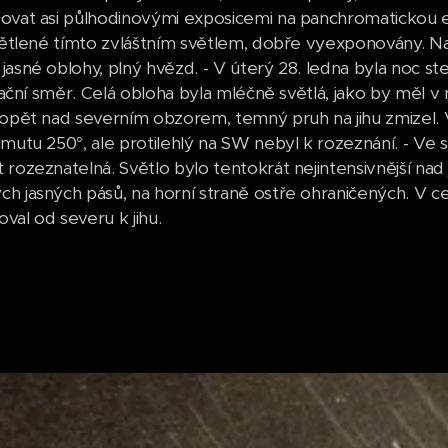
ovat asi půlhodinovými exposicemi na panchromatickou emu
světlené tímto zvláštním světlem, dobře vyexponovány. Na
asné oblohy, plný hvězd. - V úterý 28. ledna byla noc ste
diační směr. Celá obloha byla mléčně světlá, jako by měl v nej
 opět nad severním obzorem, temný pruh na jihu zmizel. V
imutu 250°, ale protilehlý na SW nebyl k rozeznání. - Ve 
 rozeznatelná. Světlo bylo tentokrát nejintensivnější nad
h jasných pásů, na horní straně ostře ohraničených. V ce
val od severu k jihu.