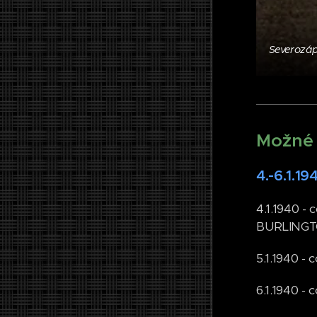
Severozápa
Možné 
4.-6.1.19
4.1.1940 
BURLING
5.1.1940 - 
6.1.1940 - 