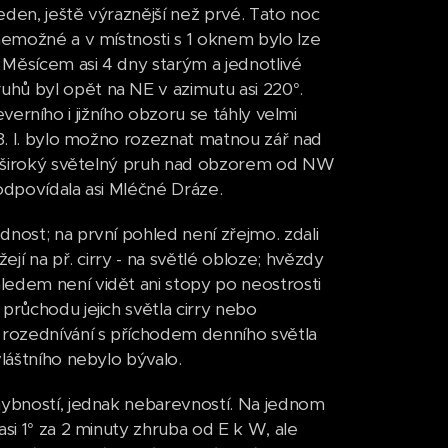
eden, ještě výraznější než prvé. Tato noc
 nemožné a v místnosti s 1 oknem bylo lze
 Měsícem asi 4 dny starým a jednotlivé
hů byl opět na NE v azimutu asi 220°.
severního i jižního obzoru se táhly velmi
13. I. bylo možno rozeznat matnou zář nad
áhl široký světelný pruh nad obzorem od NW
odpovídala asi Mléčné Dráze.
nost; na první pohled není zřejmo. zdali
ejí na př. cirry - na světlé obloze; hvězdy
ledem není vidět ani stopy po neostrosti
průchodu jejich světla cirry nebo
m rozednívání s příchodem denního světla
vláštního nebylo bývalo.
ehybností, jednak nebarevností. Na jednom
si 1° za 2 minuty zhruba od E k W, ale