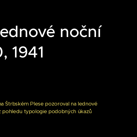
lednové noční
, 1941
ý na Štrbském Plese pozoroval na lednové
a z pohledu typologie podobných úkazů