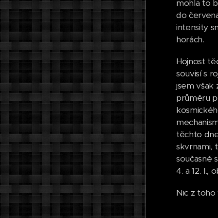
mohla to b
do červena
intensity 
horách.
Hojnost tě
souvisí s r
jsem však z
průměru po
kosmického
mechanismu
těchto dne
skvrnami, 
současně s
4. a 12. I.,
Nic z toho