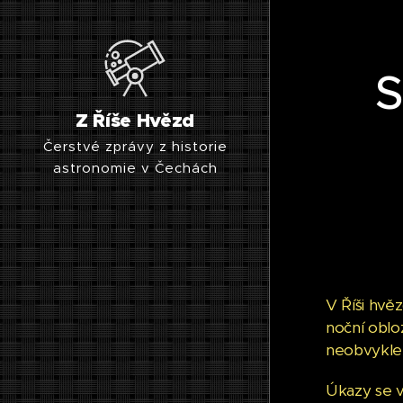
S
Z Říše Hvězd
Čerstvé zprávy z historie
astronomie v Čechách
V Říši hvě
noční oblo
neobvykle
Úkazy se vy