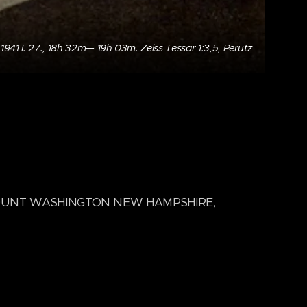
41 I. 27., 18h 32m— 19h 03m. Zeiss Tessar 1:3,5, Perutz
NE, MOUNT WASHINGTON NEW HAMPSHIRE,