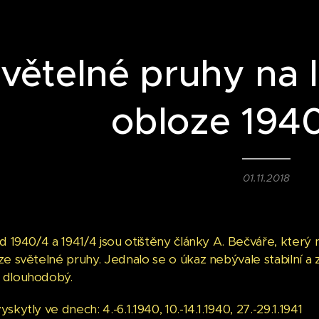
větelné pruhy na 
obloze 1940
01.11.2018
zd 1940/4 a 1941/4 jsou otištěny články A. Bečváře, kter
ze světelné pruhy. Jednalo se o úkaz nebývale stabilní 
 dlouhodobý.
skytly ve dnech: 4.-6.1.1940, 10.-14.1.1940, 27.-29.1.1941