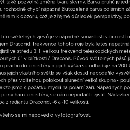
ýt také pozvolná změna tvaru skvrny. Barva pruhů je je
, rozhodně chybí nápadná žlutozelená barva polárních zář
směrem k obzoru, což je zřejmě důsledek perspektivy, p
chto světelných zjevů je v nápadné souvislosti s činnost
ojem Draconid; frekvence tohoto roje byla letos nepatrná,
jistil ve středu 3. 1. velikou frekvenci teleskopických me
uhých 6° v blízkosti / Draconis. Původ světelných pásů 
 prachu do ionosféry a jejich výška se odhaduje na 2
s jejich vlastního světla se však dosud nepodařilo vysvět
ch přes viditelnou polokouli sluneční veliká skupina - 
takže jsme s počátku myslili na polární září. Nápadných po
 poruchami ionosféry, se nám nepodařilo zjistit. Nádavke
 oba z radiantu Draconid, -6 a -10 velikosti.
 všeho se mi nepovedlo vyfotografovat.