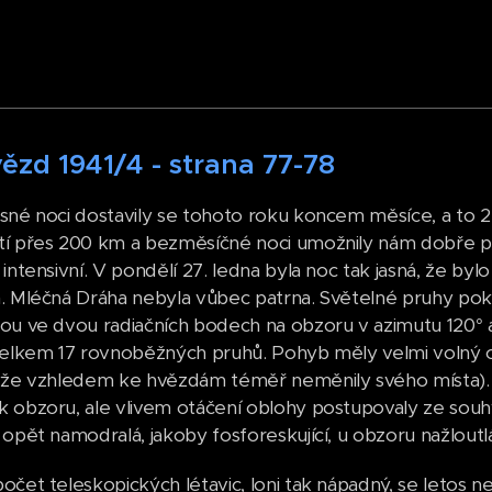
ězd 1941/4 - strana 77-78
sné noci dostavily se tohoto roku koncem měsíce, a to 27.
í přes 200 km a bezměsíčné noci umožnily nám dobře poz
 intensivní. V pondělí 27. ledna byla noc tak jasná, že by
. Mléčná Dráha nebyla vůbec patrna. Světelné pruhy pokr
ou ve dvou radiačních bodech na obzoru v azimutu 120° a 
celkem 17 rovnoběžných pruhů. Pohyb měly velmi volný od E
kže vzhledem ke hvězdám téměř neměnily svého místa).
 obzoru, ale vlivem otáčení oblohy postupovaly ze souh
 opět namodralá, jakoby fosforeskující, u obzoru nažloutl
očet teleskopických létavic, loni tak nápadný, se letos ne