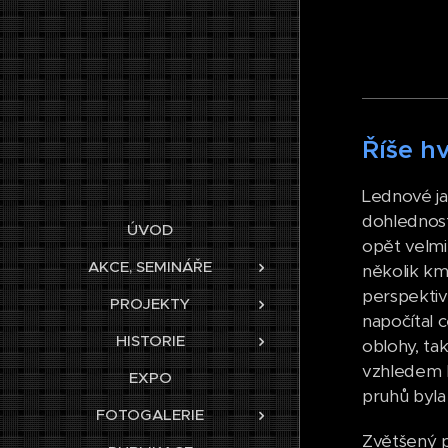
Říše hv
Lednové ja
dohlednost
ÚVOD
opět velmi
AKCE, SEMINÁŘE
několik km
perspektiv
PROJEKTY
napočítal 
HISTORIE
oblohy, ta
vzhledem k
EXPO
pruhů byla
FOTOGALERIE
Zvětšený p