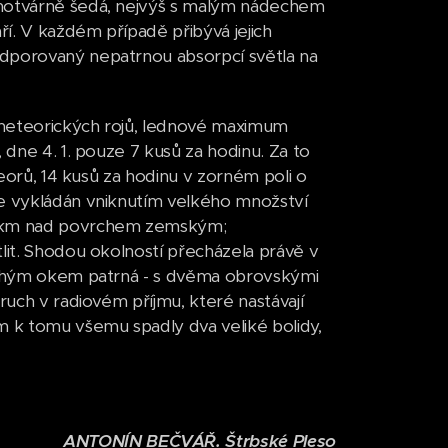
dnotvárně šedá, nejvýš s malým nádechem
í. V každém případě přibývá jejich
odporovaný nepatrnou absorpcí světla na
í meteorických rojů, lednové maximum
 dne 4. 1. pouze 7 kusů za hodinu. Za to
teorů, 14 kusů za hodinu v zorném poli o
je vykládán vniknutím velkého množství
00 km nad povrchem zemským;
lit. Shodou okolností přecházela právě v
pouhým okem patrná - s dvěma obrovskými
ruch v radiovém příjmu, které nastávají
m k tomu všemu spadly dva veliké bolidy,
ANTONÍN BEČVÁŘ. Štrbské Pleso