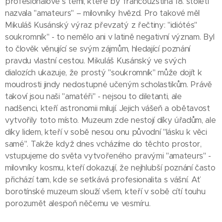
profesionálové s těmi, které by francouzština 18. století
nazvala "amateurs" – milovníky hvězd. Pro takové měl
Mikuláš Kusánský výraz převzatý z řečtiny: "idiótés"
soukromník" - to nemělo ani v latině negativní význam. Byl
to člověk věnující se svým zájmům, hledající poznání
pravdu vlastní cestou. Mikuláš Kusánský ve svých
dialozích ukazuje, že prostý "soukromník" může dojít k
moudrosti jindy nedostupné učeným scholastikům. Právě
takoví jsou naši "amatéři" - nejsou to diletanti, ale
nadšenci, kteří astronomii milují. Jejich vášeň a obětavost
vytvořily toto místo. Muzeum zde nestojí díky úřadům, ale
díky lidem, kteří v sobě nesou onu původní "lásku k věci
samé". Takže když dnes vcházíme do těchto prostor,
vstupujeme do světa vytvořeného pravými "amateurs" -
milovníky kosmu, kteří dokazují, že nejhlubší poznání často
přichází tam, kde se setkává profesionalita s vášní. Ať
borotínské muzeum slouží všem, kteří v sobě cítí touhu
porozumět alespoň něčemu ve vesmíru.