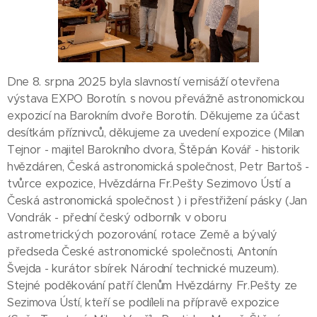
Dne 8. srpna 2025 byla slavností vernisáží otevřena
výstava EXPO Borotín. s novou převážně astronomickou
expozicí na Barokním dvoře Borotín. Děkujeme za účast
desítkám příznivců, děkujeme za uvedení expozice (Milan
Tejnor - majitel Barokního dvora, Štěpán Kovář - historik
hvězdáren, Česká astronomická společnost, Petr Bartoš -
tvůrce expozice, Hvězdárna Fr.Pešty Sezimovo Ústí a
Česká astronomická společnost ) i přestřižení pásky (Jan
Vondrák - přední český odborník v oboru
astrometrických pozorování, rotace Země a bývalý
předseda České astronomické společnosti, Antonín
Švejda - kurátor sbírek Národní technické muzeum).
Stejné poděkování patří členům Hvězdárny Fr.Pešty ze
Sezimova Ústí, kteří se podíleli na přípravě expozice