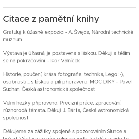
Citace z pamětní knihy
Gratuluji k úžasné expozici - A. Švejda, Národní technické
muzeum
Výstava je úžasná, je postavena s láskou. Děkuji a těším
se na pokračování. - Igor Valníček
Historie, poučení, krása fotografie, technika, Lego :-),
osobnosti ... s láskou a pílí připraveno. MOC DÍKY - Pavel
Suchan, Česká astronomická společnost
Velmi hezky připraveno, Precizní práce, zpracování,
různorodá témata. Děkuji J. Bárta, Česká astronomická
společnost
Děkujeme za zážitky spojené s pozorováním Slunce a
hvězd. Výstava se vám velmi povedla, každý si najde to