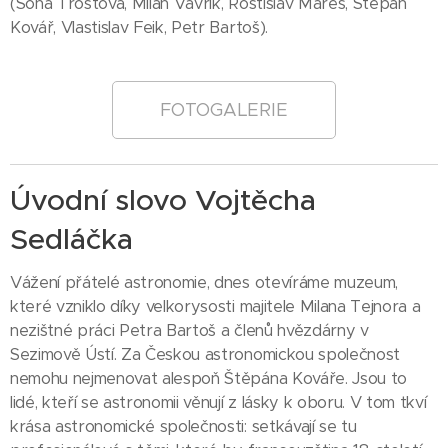
(Soňa Trostová, Milan Vavřík, Rostislav Mareš, Štěpán
Kovář, Vlastislav Feik, Petr Bartoš).
FOTOGALERIE
Úvodní slovo Vojtěcha
Sedláčka
Vážení přátelé astronomie, dnes otevíráme muzeum,
které vzniklo díky velkorysosti majitele Milana Tejnora a
nezištné práci Petra Bartoš a členů hvězdárny v
Sezimově Ústí. Za Českou astronomickou společnost
nemohu nejmenovat alespoň Štěpána Kováře. Jsou to
lidé, kteří se astronomii věnují z lásky k oboru. V tom tkví
krása astronomické společnosti: setkávají se tu