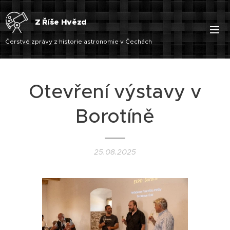
Z Říše Hvězd
Čerstvé zprávy z historie astronomie v Čechách
Otevření výstavy v
Borotíně
25.08.2025