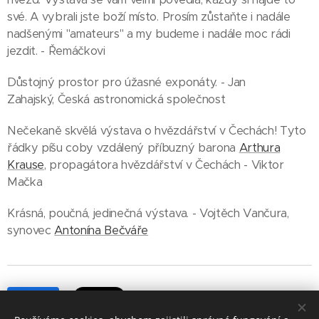
své. A vybrali jste boží místo. Prosím zůstaňte i nadále
nadšenými "amateurs" a my budeme i nadále moc rádi
jezdit. - Řemáčkovi
Důstojný prostor pro úžasné exponáty. - Jan
Zahajský, Česká astronomická společnost
Nečekaně skvělá výstava o hvězdářství v Čechách! Tyto
řádky píšu coby vzdálený příbuzný barona
Arthura
Krause
, propagátora hvězdářství v Čechách - Viktor
Mačka
Krásná, poučná, jedinečná výstava. - Vojtěch Vančura,
synovec
Antonína Bečváře
Share