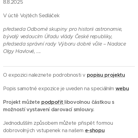
8.8.2025
V úctě Vojtěch Sedláček
předseda Odborné skupiny pro historii astronomie,
bývalý vedoucím Úřadu vlády České republiky,
předseda správní rady Výboru dobré vůle – Nadace
Olgy Havlové, ....
O expozici naleznete podrobnosti v
popisu projektu
Popis samotné expozice je uveden na speciálním
webu
Projekt můžete
podpořit
libovolnou částkou s
možností vystavení darovací smlouvy.
Jednodušším způsobem můžete přispět formou
dobrovolných vstupenek na našem
e-shopu