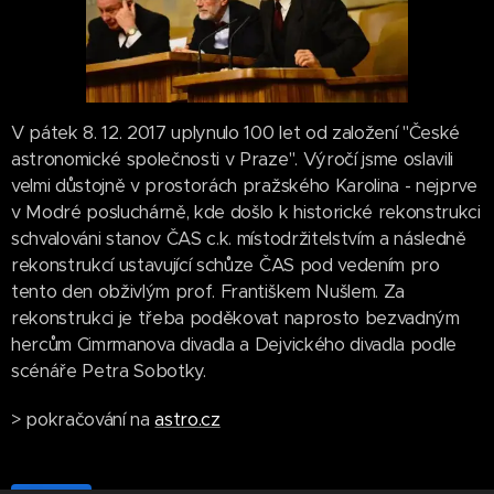
V pátek 8. 12. 2017 uplynulo 100 let od založení "České
astronomické společnosti v Praze". Výročí jsme oslavili
velmi důstojně v prostorách pražského Karolina - nejprve
v Modré posluchárně, kde došlo k historické rekonstrukci
schvalováni stanov ČAS c.k. místodržitelstvím a následně
rekonstrukcí ustavující schůze ČAS pod vedením pro
tento den obživlým prof. Františkem Nušlem. Za
rekonstrukci je třeba poděkovat naprosto bezvadným
hercům Cimrmanova divadla a Dejvického divadla podle
scénáře Petra Sobotky.
> pokračování na
astro.cz