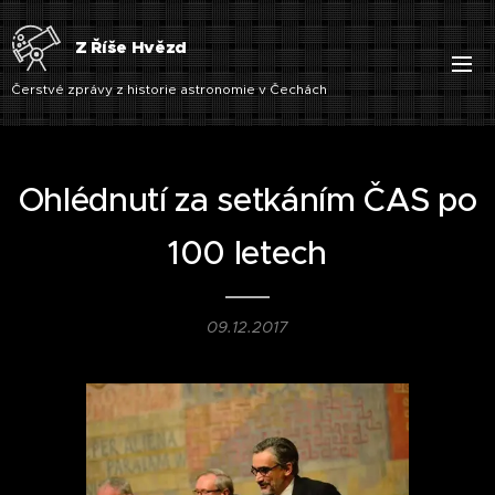
Z Říše Hvězd
Čerstvé zprávy z historie astronomie v Čechách
Ohlédnutí za setkáním ČAS po
100 letech
09.12.2017