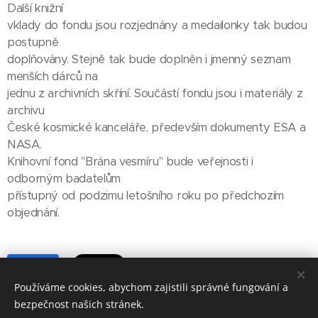
Další knižní
vklady do fondu jsou rozjednány a medailonky tak budou
postupně
doplňovány. Stejně tak bude doplněn i jmenný seznam
menších dárců na
jednu z archivních skříní. Součástí fondu jsou i materiály z
archivu
České kosmické kanceláře, především dokumenty ESA a
NASA.
Knihovní fond "Brána vesmíru" bude veřejnosti i
odborným badatelům
přístupný od podzimu letošního roku po předchozím
objednání.
Share
Používáme cookies, abychom zajistili správné fungování a
bezpečnost našich stránek.