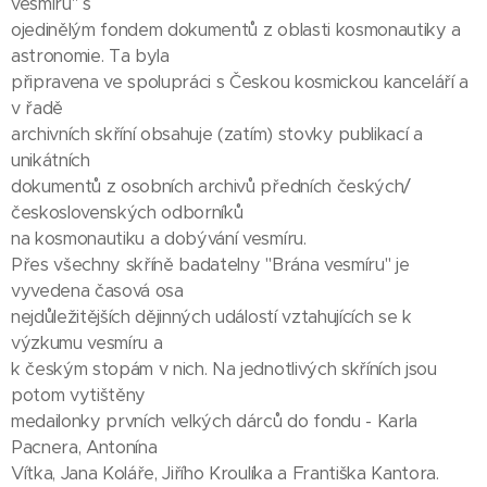
vesmíru" s
ojedinělým fondem dokumentů z oblasti kosmonautiky a
astronomie. Ta byla
připravena ve spolupráci s Českou kosmickou kanceláří a
v řadě
archivních skříní obsahuje (zatím) stovky publikací a
unikátních
dokumentů z osobních archivů předních českých/
československých odborníků
na kosmonautiku a dobývání vesmíru.
Přes všechny skříně badatelny "Brána vesmíru" je
vyvedena časová osa
nejdůležitějších dějinných událostí vztahujících se k
výzkumu vesmíru a
k českým stopám v nich. Na jednotlivých skříních jsou
potom vytištěny
medailonky prvních velkých dárců do fondu - Karla
Pacnera, Antonína
Vítka, Jana Koláře, Jiřího Kroulíka a Františka Kantora.