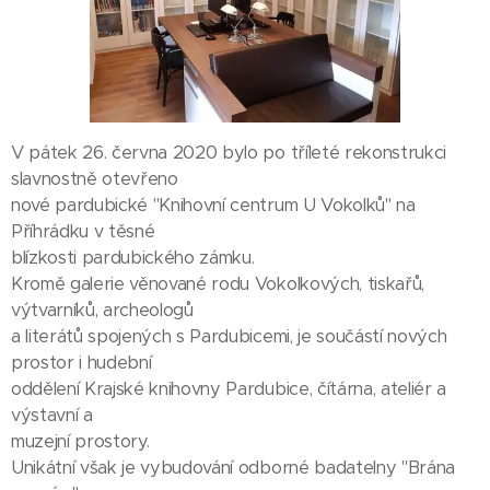
V pátek 26. června 2020 bylo po tříleté rekonstrukci
slavnostně otevřeno
nové pardubické "Knihovní centrum U Vokolků" na
Příhrádku v těsné
blízkosti pardubického zámku.
Kromě galerie věnované rodu Vokolkových, tiskařů,
výtvarníků, archeologů
a literátů spojených s Pardubicemi, je součástí nových
prostor i hudební
oddělení Krajské knihovny Pardubice, čítárna, ateliér a
výstavní a
muzejní prostory.
Unikátní však je vybudování odborné badatelny "Brána