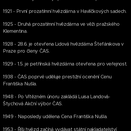
1921 - První prozatímní hvězdárna v Havlíčkových sadech.
1925 - Druhá prozatímní hvězdárna ve věži pražského
Klementina.
1928 - 28.6. je otevřena Lidová hvězdárna Štefánikova v
Praze pro členy ČAS.
1929 - 1.5. je petřínská hvězdárna otevřena pro veřejnost.
1938 - ČAS poprvé uděluje prestižní ocenění Cenu
Františka Nušla.
1948 - Po Vítězném únoru zakládá Luisa Landová-
Štychová Akční výbor ČAS.
1949 - Naposledy udělena Cena Františka Nušla.
1953 - Říši hvězd začíná vydávat státní nakladatelství