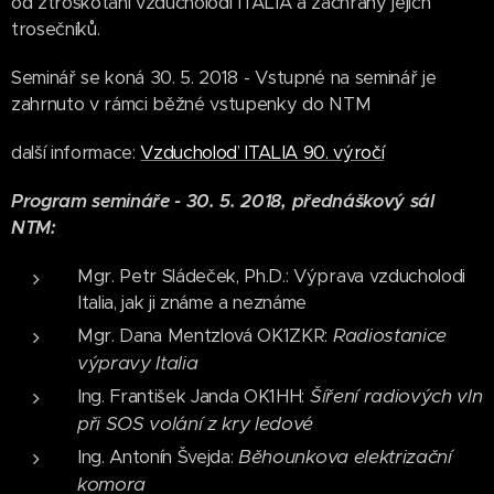
od ztroskotání vzducholodi ITALIA a záchrany jejích
trosečníků.
Seminář se koná 30. 5. 2018 - Vstupné na seminář je
zahrnuto v rámci běžné vstupenky do NTM
další informace:
Vzducholoď ITALIA 90. výročí
Program semináře - 30. 5. 2018, přednáškový sál
NTM:
Mgr. Petr Sládeček, Ph.D.: Výprava vzducholodi
Italia, jak ji známe a neznáme
Radiostanice
Mgr. Dana Mentzlová OK1ZKR:
výpravy Italia
Šíření radiových vln
Ing. František Janda OK1HH:
při SOS volání z kry ledové
Běhounkova elektrizační
Ing. Antonín Švejda:
komora