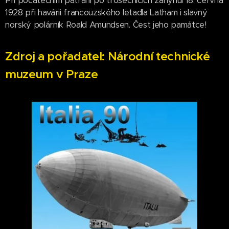
Při počátečním pátrání po trosečnících zahynul 18. června
1928 při havárii francouzského letadla Latham i slavný
norský polárník Roald Amundsen. Čest jeho památce!
Zdroj a pořadatel: Národní technické
muzeum v Praze