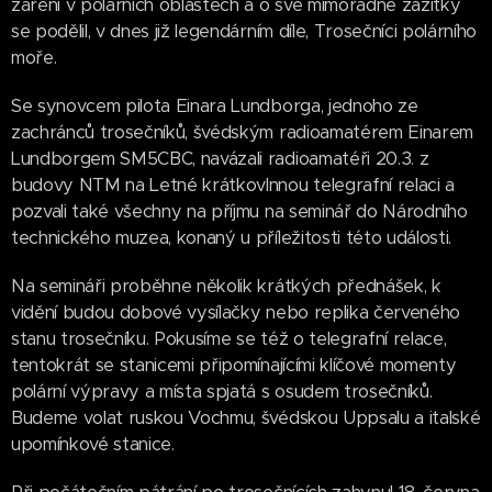
záření v polárních oblastech a o své mimořádné zážitky
se podělil, v dnes již legendárním díle, Trosečníci polárního
moře.
Se synovcem pilota Einara Lundborga, jednoho ze
zachránců trosečníků, švédským radioamatérem Einarem
Lundborgem SM5CBC, navázali radioamatéři 20.3. z
budovy NTM na Letné krátkovlnnou telegrafní relaci a
pozvali také všechny na příjmu na seminář do Národního
technického muzea, konaný u příležitosti této události.
Na semináři proběhne několik krátkých přednášek, k
vidění budou dobové vysílačky nebo replika červeného
stanu trosečníku. Pokusíme se též o telegrafní relace,
tentokrát se stanicemi připomínajícími klíčové momenty
polární výpravy a místa spjatá s osudem trosečníků.
Budeme volat ruskou Vochmu, švédskou Uppsalu a italské
upomínkové stanice.