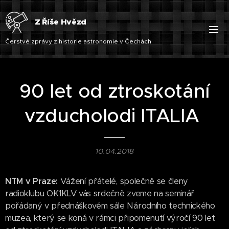
Z Říše Hvězd
Čerstvé zprávy z historie astronomie v Čechách
90 let od ztroskotání
vzducholodi ITALIA
10.04.2018
NTM v Praze:
Vážení přátelé, společně se členy
radioklubu OK1KLV vás srdečně zveme na seminář
pořádaný v přednáškovém sále Národního technického
muzea, který se koná v rámci připomenutí výročí 90 let